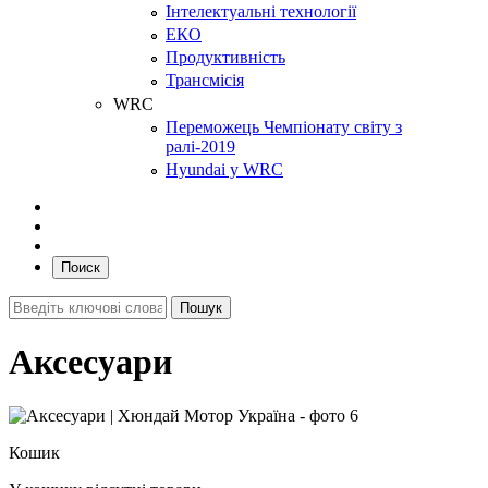
Інтелектуальні технології
ЕКО
Продуктивність
Трансмісія
WRC
Переможець Чемпіонату світу з
ралі-2019
Hyundai у WRC
Поиск
Аксесуари
Кошик