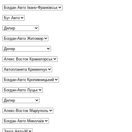
Дилер Івано-Франківськ
*
Дилер Вінниця
*
Дилер Дніпро
*
Дилер Житомир
*
Дилер Запоріжжя
*
Дилер Краматорськ
*
Дилер Кременчук
*
Дилер Кропивницький
*
Дилер Луцьк
*
Дилер Львів
*
Дилер Маріуполь
*
Дилер Миколаїв
*
Дилер Мукачево
*