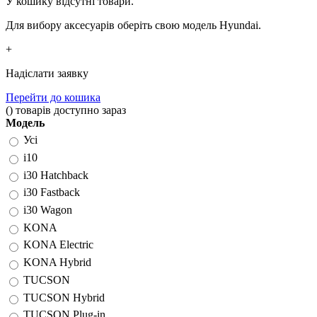
У кошику відсутні товари.
Для вибору аксесуарів оберіть свою модель Hyundai.
+
Надіслати заявку
Перейти до кошика
(
)
товарів доступно зараз
Модель
Усі
i10
i30 Hatchback
i30 Fastback
i30 Wagon
KONA
KONA Electric
KONA Hybrid
TUCSON
TUCSON Hybrid
TUCSON Plug-in