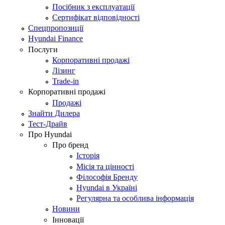
Посібник з експлуатації
Сертифікат відповідності
Спецпропозиції
Hyundai Finance
Послуги
Корпоративні продажі
Лізинг
Trade-in
Корпоративні продажі
Продажі
Знайти Дилера
Тест-Драйв
Про Hyundai
Про бренд
Історія
Місія та цінності
Філософія Бренду
Hyundai в Україні
Регулярна та особлива інформація
Новини
Інновації