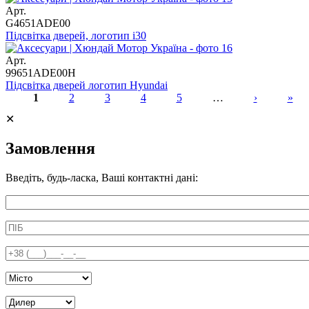
Арт.
G4651ADE00
Підсвітка дверей, логотип i30
Арт.
99651ADE00H
Підсвітка дверей логотип Hyundai
1
2
3
4
5
…
›
»
Сторінки
✕
Замовлення
Введіть, будь-ласка, Ваші контактні дані:
Информація про аксесуар
ПІБ
*
Телефон
*
Місто
*
Дилер Київ
*