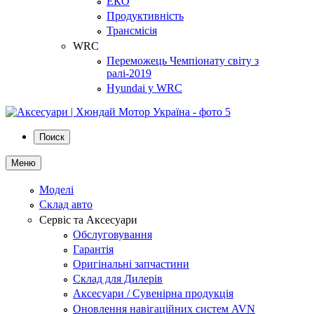
ЕКО
Продуктивність
Трансмісія
WRC
Переможець Чемпіонату світу з
ралі-2019
Hyundai у WRC
Поиск
Меню
Моделі
Склад авто
Сервіс та Аксесуари
Обслуговування
Гарантія
Оригінальні запчастини
Склад для Дилерів
Аксесуари / Сувенірна продукція
Оновлення навігаційних систем AVN