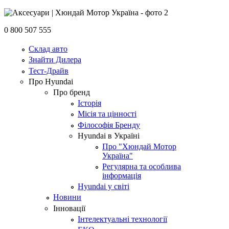
0 800 507 555
Склад авто
Знайти Дилера
Тест-Драйв
Про Hyundai
Про бренд
Історія
Місія та цінності
Філософія Бренду
Hyundai в Україні
Про "Хюндай Мотор
Україна"
Регулярна та особлива
інформація
Hyundai у світі
Новини
Інновації
Інтелектуальні технології