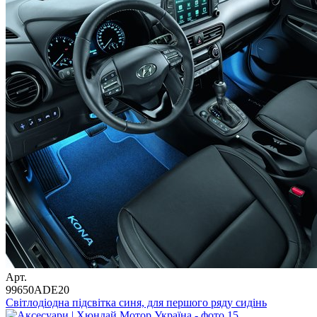
Арт.
99650ADE20
Світлодіодна підсвітка синя, для першого ряду сидінь