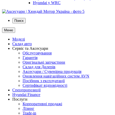
Hyundai у WRC
Поиск
Меню
Моделі
Склад авто
Сервіс та Аксесуари
Обслуговування
Гарантія
Оригінальні запчастини
Склад для Дилерів
Аксесуари / Сувенірна продукція
Оновлення навігаційних систем AVN
Посібник з експлуатації
Сертифікат відповідності
Спецпропозиції
Hyundai Finance
Послуги
Корпоративні продажі
Лізинг
Trade-in