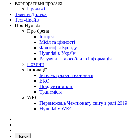
Корпоративні продажі
Продажі
Знайти Дилера
Тест-Драйв
Про Hyundai
Про бренд
Історія
Місія та цінності
Філософія Бренду
Hyundai в Україні
Регулярна та особлива інформація
Новини
Інновації
Інтелектуальні технології
ЕКО
Продуктивність
Трансмісія
WRC
Переможець Чемпіонату світу з ралі-2019
Hyundai у WRC
Поиск