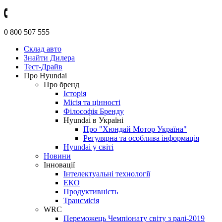
0 800 507 555
Склад авто
Знайти Дилера
Тест-Драйв
Про Hyundai
Про бренд
Історія
Місія та цінності
Філософія Бренду
Hyundai в Україні
Про "Хюндай Мотор Україна"
Регулярна та особлива інформація
Hyundai у світі
Новини
Інновації
Інтелектуальні технології
ЕКО
Продуктивність
Трансмісія
WRC
Переможець Чемпіонату світу з ралі-2019