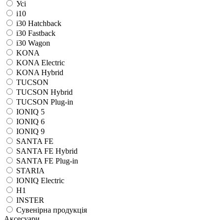
Усі
i10
i30 Hatchback
i30 Fastback
i30 Wagon
KONA
KONA Electric
KONA Hybrid
TUCSON
TUCSON Hybrid
TUCSON Plug-in
IONIQ 5
IONIQ 6
IONIQ 9
SANTA FE
SANTA FE Hybrid
SANTA FE Plug-in
STARIA
IONIQ Electric
H1
INSTER
Сувенірна продукція
Аксесуари