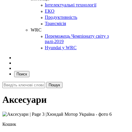
Інтелектуальні технології
ЕКО
Продуктивність
Трансмісія
WRC
Переможець Чемпіонату світу з
ралі-2019
Hyundai у WRC
Поиск
Аксесуари
Кошик