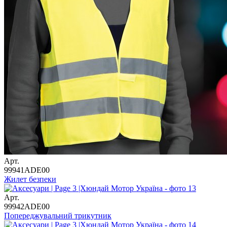
Арт.
99941ADE00
Жилет безпеки
Арт.
99942ADE00
Попереджувальний трикутник