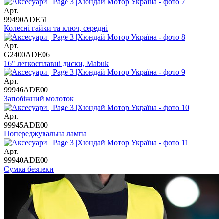
Арт.
99490ADE51
Колесні гайки та ключ, середні
Арт.
G2400ADE06
16" легкосплавні диски, Mabuk
Арт.
99946ADE00
Запобіжний молоток
Арт.
99945ADE00
Попереджувальна лампа
Арт.
99940ADE00
Сумка безпеки