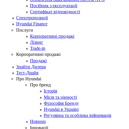
Посібник з експлуатації
Сертифікат відповідності
Спецпропозиції
Hyundai Finance
Послуги
Корпоративні продажі
Лізинг
Trade-in
Корпоративні продажі
Продажі
Знайти Дилера
Тест-Драйв
Про Hyundai
Про бренд
Історія
Місія та цінності
Філософія Бренду
Hyundai в Україні
Регулярна та особлива інформація
Новини
Інновації