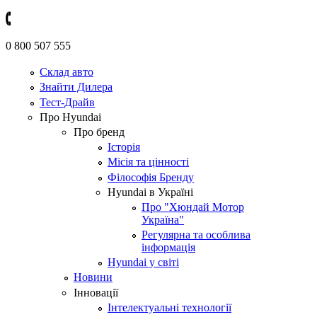
0 800 507 555
Склад авто
Знайти Дилера
Тест-Драйв
Про Hyundai
Про бренд
Історія
Місія та цінності
Філософія Бренду
Hyundai в Україні
Про "Хюндай Мотор
Україна"
Регулярна та особлива
інформація
Hyundai у світі
Новини
Інновації
Інтелектуальні технології