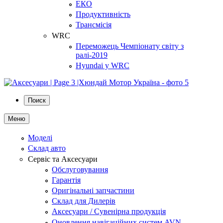
ЕКО
Продуктивність
Трансмісія
WRC
Переможець Чемпіонату світу з
ралі-2019
Hyundai у WRC
Поиск
Меню
Моделі
Склад авто
Сервіс та Аксесуари
Обслуговування
Гарантія
Оригінальні запчастини
Склад для Дилерів
Аксесуари / Сувенірна продукція
Оновлення навігаційних систем AVN