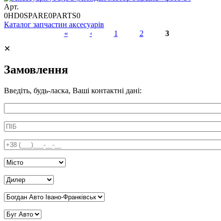
Арт.
0HD0SPARE0PARTS0
Каталог запчастин аксесуарів
«
‹
1
2
3
Сторінки
✕
Замовлення
Введіть, будь-ласка, Ваші контактні дані:
Информація про аксесуар
ПІБ
*
Телефон
*
Місто
*
Дилер Київ
*
Дилер Івано-Франківськ
*
Дилер Вінниця
*