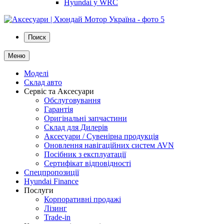
Hyundai у WRC
Поиск
Меню
Моделі
Склад авто
Сервіс та Аксесуари
Обслуговування
Гарантія
Оригінальні запчастини
Склад для Дилерів
Аксесуари / Сувенірна продукція
Оновлення навігаційних систем AVN
Посібник з експлуатації
Сертифікат відповідності
Спецпропозиції
Hyundai Finance
Послуги
Корпоративні продажі
Лізинг
Trade-in