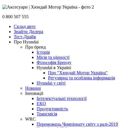
0 800 507 555
Склад авто
Знайти Дилера
Тест-Драйв
Про Hyundai
Про бренд
Історія
Місія та цінності
Філософія Бренду
Hyundai в Україні
Про "Хюндай Мотор Україна"
Регулярна та особлива інформація
Hyundai у світі
Новини
Інновації
Інтелектуальні технології
ЕКО
Продуктивність
Трансмісія
WRC
Переможець Чемпіонату світу з ралі-2019