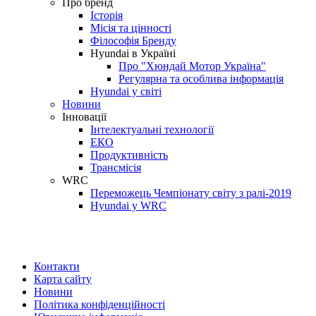
Про бренд
Історія
Місія та цінності
Філософія Бренду
Hyundai в Україні
Про "Хюндай Мотор Україна"
Регулярна та особлива інформація
Hyundai у світі
Новини
Інновації
Інтелектуальні технології
ЕКО
Продуктивність
Трансмісія
WRC
Переможець Чемпіонату світу з ралі-2019
Hyundai у WRC
Контакти
Карта сайту
Новини
Політика конфіденційності