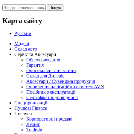
Карта сайту
Русский
Моделі
Склад авто
Сервіс та Аксесуари
Обслуговування
Гарантія
Оригінальні запчастини
Склад для Дилерів
Аксесуари / Сувенірна продукція
Оновлення навігаційних систем AVN
Посібник з експлуатації
Сертифікат відповідності
Спецпропозиції
Hyundai Finance
Послуги
Корпоративні продажі
Лізинг
Trade-in