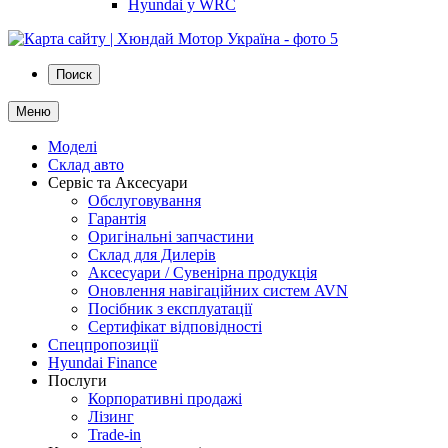
Hyundai у WRC
Поиск
Меню
Моделі
Склад авто
Сервіс та Аксесуари
Обслуговування
Гарантія
Оригінальні запчастини
Склад для Дилерів
Аксесуари / Сувенірна продукція
Оновлення навігаційних систем AVN
Посібник з експлуатації
Сертифікат відповідності
Спецпропозиції
Hyundai Finance
Послуги
Корпоративні продажі
Лізинг
Trade-in