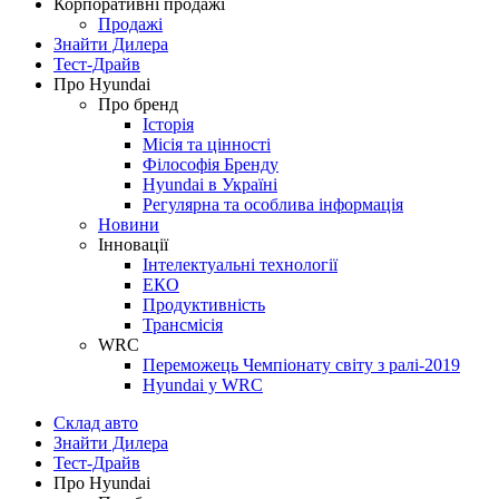
Корпоративні продажі
Продажі
Знайти Дилера
Тест-Драйв
Про Hyundai
Про бренд
Історія
Місія та цінності
Філософія Бренду
Hyundai в Україні
Регулярна та особлива інформація
Новини
Інновації
Інтелектуальні технології
ЕКО
Продуктивність
Трансмісія
WRC
Переможець Чемпіонату світу з ралі-2019
Hyundai у WRC
Склад авто
Знайти Дилера
Тест-Драйв
Про Hyundai