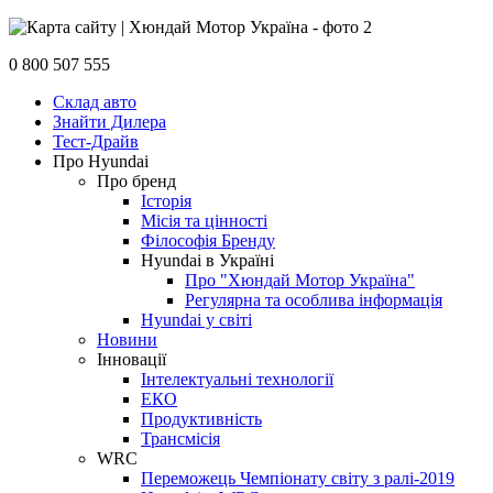
0 800 507 555
Склад авто
Знайти Дилера
Тест-Драйв
Про Hyundai
Про бренд
Історія
Місія та цінності
Філософія Бренду
Hyundai в Україні
Про "Хюндай Мотор Україна"
Регулярна та особлива інформація
Hyundai у світі
Новини
Інновації
Інтелектуальні технології
ЕКО
Продуктивність
Трансмісія
WRC
Переможець Чемпіонату світу з ралі-2019