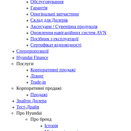
Обслуговування
Гарантія
Оригінальні запчастини
Склад для Дилерів
Аксесуари / Сувенірна продукція
Оновлення навігаційних систем AVN
Посібник з експлуатації
Сертифікат відповідності
Спецпропозиції
Hyundai Finance
Послуги
Корпоративні продажі
Лізинг
Trade-in
Корпоративні продажі
Продажі
Знайти Дилера
Тест-Драйв
Про Hyundai
Про бренд
Історія