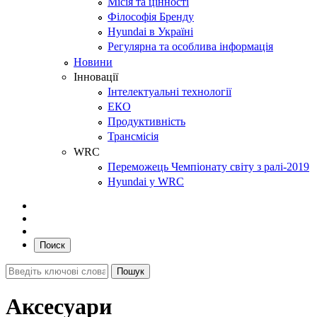
Місія та цінності
Філософія Бренду
Hyundai в Україні
Регулярна та особлива інформація
Новини
Інновації
Інтелектуальні технології
ЕКО
Продуктивність
Трансмісія
WRC
Переможець Чемпіонату світу з ралі-2019
Hyundai у WRC
Поиск
Аксесуари