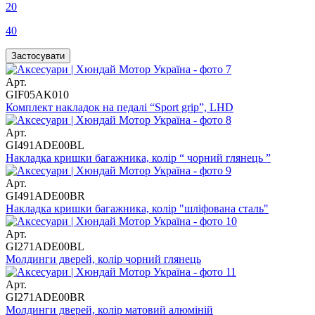
20
40
Арт.
GIF05AK010
Комплект накладок на педалі “Sport grip”, LHD
Арт.
GI491ADE00BL
Накладка кришки багажника, колір “ чорний глянець ”
Арт.
GI491ADE00BR
Накладка кришки багажника, колір "шліфована сталь"
Арт.
GI271ADE00BL
Молдинги дверей, колір чорний глянець
Арт.
GI271ADE00BR
Молдинги дверей, колір матовий алюміній