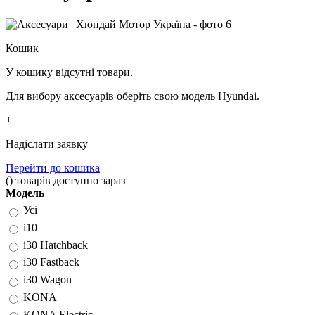
Кошик
У кошику відсутні товари.
Для вибору аксесуарів оберіть свою модель Hyundai.
+
Надіслати заявку
Перейти до кошика
(
)
товарів доступно зараз
Модель
Усі
i10
i30 Hatchback
i30 Fastback
i30 Wagon
KONA
KONA Electric