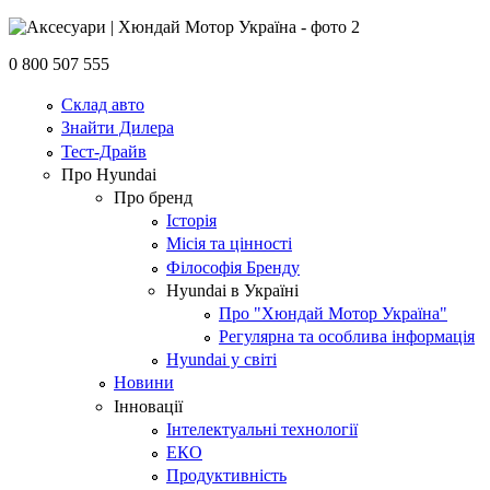
0 800 507 555
Склад авто
Знайти Дилера
Тест-Драйв
Про Hyundai
Про бренд
Історія
Місія та цінності
Філософія Бренду
Hyundai в Україні
Про "Хюндай Мотор Україна"
Регулярна та особлива інформація
Hyundai у світі
Новини
Інновації
Інтелектуальні технології
ЕКО
Продуктивність