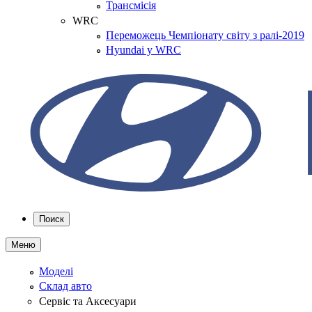
Трансмісія
WRC
Переможець Чемпіонату світу з ралі-2019
Hyundai у WRC
Поиск
Меню
Моделі
Склад авто
Сервіс та Аксесуари