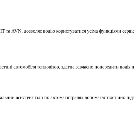
і IT та AVN, дозволяє водію користуватися усіма функціями серві
тині автомобіля тепловізор, здатна завчасно попередити водія п
льний асистент їзди по автомагістралях допомагає постійно підт