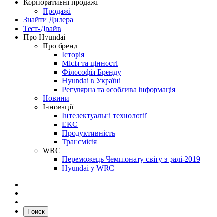
Корпоративні продажі
Продажі
Знайти Дилера
Тест-Драйв
Про Hyundai
Про бренд
Історія
Місія та цінності
Філософія Бренду
Hyundai в Україні
Регулярна та особлива інформація
Новини
Інновації
Інтелектуальні технології
ЕКО
Продуктивність
Трансмісія
WRC
Переможець Чемпіонату світу з ралі-2019
Hyundai у WRC
Поиск