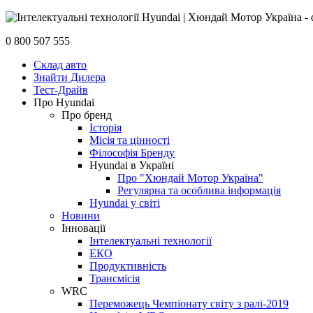
0 800 507 555
Склад авто
Знайти Дилера
Тест-Драйв
Про Hyundai
Про бренд
Історія
Місія та цінності
Філософія Бренду
Hyundai в Україні
Про "Хюндай Мотор Україна"
Регулярна та особлива інформація
Hyundai у світі
Новини
Інновації
Інтелектуальні технології
ЕКО
Продуктивність
Трансмісія
WRC
Переможець Чемпіонату світу з ралі-2019