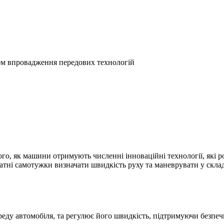
ом впровадження передових технологій
того, як машини отримують численні інноваційні технології, які
здатні самотужки визначати швидкість руху та маневрувати у скл
реду автомобіля, та регулює його швидкість, підтримуючи безпе