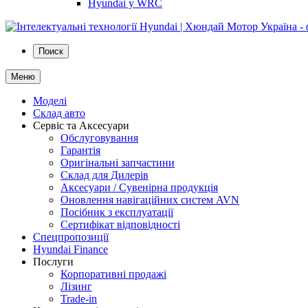
Hyundai у WRC
Поиск
Меню
Моделі
Склад авто
Сервіс та Аксесуари
Обслуговування
Гарантія
Оригінальні запчастини
Склад для Дилерів
Аксесуари / Сувенірна продукція
Оновлення навігаційних систем AVN
Посібник з експлуатації
Сертифікат відповідності
Спецпропозиції
Hyundai Finance
Послуги
Корпоративні продажі
Лізинг
Trade-in