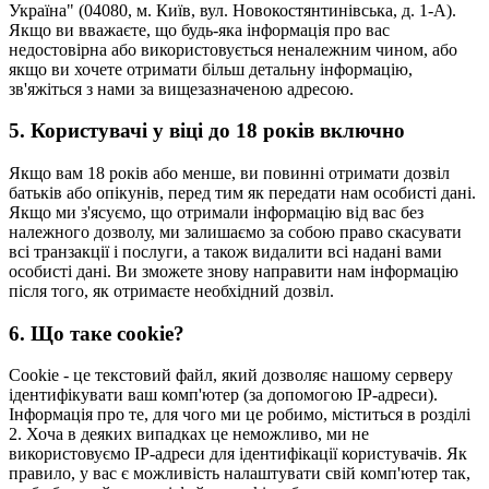
Україна" (04080, м. Київ, вул. Новокостянтинівська, д. 1-А).
Якщо ви вважаєте, що будь-яка інформація про вас
недостовірна або використовується неналежним чином, або
якщо ви хочете отримати більш детальну інформацію,
зв'яжіться з нами за вищезазначеною адресою.
5. Користувачі у віці до 18 років включно
Якщо вам 18 років або менше, ви повинні отримати дозвіл
батьків або опікунів, перед тим як передати нам особисті дані.
Якщо ми з'ясуємо, що отримали інформацію від вас без
належного дозволу, ми залишаємо за собою право скасувати
всі транзакції і послуги, а також видалити всі надані вами
особисті дані. Ви зможете знову направити нам інформацію
після того, як отримаєте необхідний дозвіл.
6. Що таке cookie?
Cookie - це текстовий файл, який дозволяє нашому серверу
ідентифікувати ваш комп'ютер (за допомогою IP-адреси).
Інформація про те, для чого ми це робимо, міститься в розділі
2. Хоча в деяких випадках це неможливо, ми не
використовуємо IP-адреси для ідентифікації користувачів. Як
правило, у вас є можливість налаштувати свій комп'ютер так,