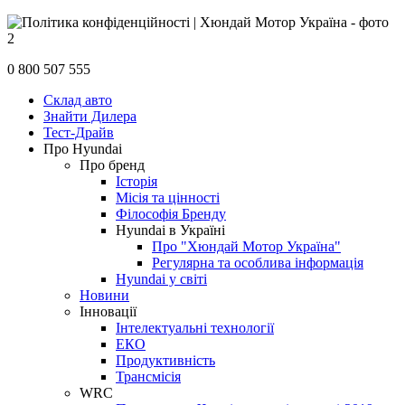
0 800 507 555
Склад авто
Знайти Дилера
Тест-Драйв
Про Hyundai
Про бренд
Історія
Місія та цінності
Філософія Бренду
Hyundai в Україні
Про "Хюндай Мотор Україна"
Регулярна та особлива інформація
Hyundai у світі
Новини
Інновації
Інтелектуальні технології
ЕКО
Продуктивність
Трансмісія
WRC