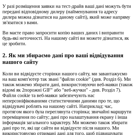
У разі розміщення заявки на тест-драйв ваші дані можуть бути
передані відповідному дилеру (найменування та адресу
дилера можна дізнатися на даному сайті), який може напряму
зв'язатися з вами.
Ви маєте право запросити копію ваших даних і виправити
будь-які неточності. На нашому сайті ви можете дізнатися, як
це зробити.
2. Як ми збираємо дані про ваші відвідування
нашого сайту
Коли ви відвідуєте сторінки нашого сайту, ми завантажуємо
на ваш комп'ютер так звані "файли cookie" (див. Розділ 6). Ми
також можемо збирати дані, використовуючи веб-маяки (також
відомі як 2порожні GIF" або "веб-жучки" - див. Розділ 7).
Файли cookie та веб-маяки забезпечують нас
неперсоніфікованими статистичними даними про те, що
відвідувачі роблять на нашому сайті. Наприклад: час,
протягом якого була переглянута сторінка; звичайні маршрути
переміщення по сайту; дані про налаштування екрану і інша
інформація загального характеру. Ми можемо також збирати
дані про те, які ще сайти ви відвідуєте після нашого. Ми
використовуємо отримані дані для того, щоб підвищувати