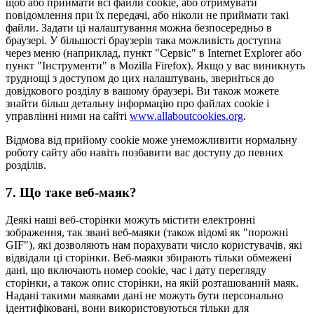
щоб або приймати всі файли cookie, або отримувати
повідомлення при їх передачі, або ніколи не приймати такі
файли. Задати ці налаштування можна безпосередньо в
браузері. У більшості браузерів така можливість доступна
через меню (наприклад, пункт "Сервіс" в Internet Explorer або
пункт "Інструменти" в Mozilla Firefox). Якщо у вас виникнуть
труднощі з доступом до цих налаштувань, зверніться до
довідкового розділу в вашому браузері. Ви також можете
знайти більш детальну інформацію про файлах cookie і
управлінні ними на сайті
www.allaboutcookies.org
.
Відмова від прийому cookie може унеможливити нормальну
роботу сайту або навіть позбавити вас доступу до певних
розділів.
7. Що таке веб-маяк?
Деякі наші веб-сторінки можуть містити електронні
зображення, так звані веб-маяки (також відомі як "порожні
GIF"), які дозволяють нам порахувати число користувачів, які
відвідали ці сторінки. Веб-маяки збирають тільки обмежені
дані, що включають номер cookie, час і дату перегляду
сторінки, а також опис сторінки, на якій розташований маяк.
Надані такими маяками дані не можуть бути персонально
ідентифіковані, вони використовуються тільки для