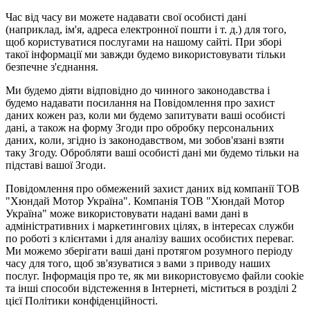
Час від часу ви можете надавати свої особисті дані
(наприклад, ім'я, адреса електронної пошти і т. д.) для того,
щоб користуватися послугами на нашому сайті. При зборі
такої інформації ми завжди будемо використовувати тільки
безпечне з'єднання.
Ми будемо діяти відповідно до чинного законодавства і
будемо надавати посилання на Повідомлення про захист
даних кожен раз, коли ми будемо запитувати ваші особисті
дані, а також на форму Згоди про обробку персональних
даних, коли, згідно із законодавством, ми зобов'язані взяти
таку Згоду. Обробляти ваші особисті дані ми будемо тільки на
підставі вашої Згоди.
Повідомлення про обмежений захист даних від компанії ТОВ
"Хюндай Мотор Україна". Компанія ТОВ "Хюндай Мотор
Україна" може використовувати надані вами дані в
адміністративних і маркетингових цілях, в інтересах служби
по роботі з клієнтами і для аналізу ваших особистих переваг.
Ми можемо зберігати ваші дані протягом розумного періоду
часу для того, щоб зв'язуватися з вами з приводу наших
послуг. Інформація про те, як ми використовуємо файли cookie
та інші способи відстеження в Інтернеті, міститься в розділі 2
цієї Політики конфіденційності.