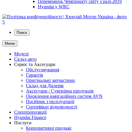
Переможець Чемпіонату світу з ралі-2019
Hyundai у WRC
Поиск
Меню
Моделі
Склад авто
Сервіс та Аксесуари
Обслуговування
Гарантія
Оригінальні запчастини
Склад для Дилерів
Аксесуари / Сувенірна продукція
Оновлення навігаційних систем AVN
Посібник з експлуатації
Сертифікат відповідності
Спецпропозиції
Hyundai Finance
Послуги
Корпоративні продажі