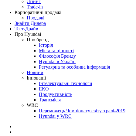
Лізинг
Trade-in
Корпоративні продажі
Продажі
Знайти Дилера
Тест-Драйв
Про Hyundai
Про бренд
Історія
Місія та цінності
Філософія Бренду
Hyundai в Україні
Регулярна та особлива інформація
Новини
Інновації
Інтелектуальні технології
ЕКО
Продуктивність
Трансмісія
WRC
Переможець Чемпіонату світу з ралі-2019
Hyundai у WRC