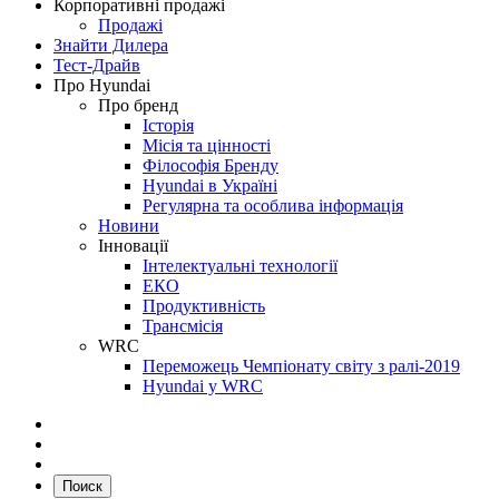
Корпоративні продажі
Продажі
Знайти Дилера
Тест-Драйв
Про Hyundai
Про бренд
Історія
Місія та цінності
Філософія Бренду
Hyundai в Україні
Регулярна та особлива інформація
Новини
Інновації
Інтелектуальні технології
ЕКО
Продуктивність
Трансмісія
WRC
Переможець Чемпіонату світу з ралі-2019
Hyundai у WRC
Поиск