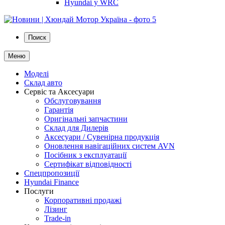
Hyundai у WRC
Поиск
Меню
Моделі
Склад авто
Сервіс та Аксесуари
Обслуговування
Гарантія
Оригінальні запчастини
Склад для Дилерів
Аксесуари / Сувенірна продукція
Оновлення навігаційних систем AVN
Посібник з експлуатації
Сертифікат відповідності
Спецпропозиції
Hyundai Finance
Послуги
Корпоративні продажі
Лізинг
Trade-in