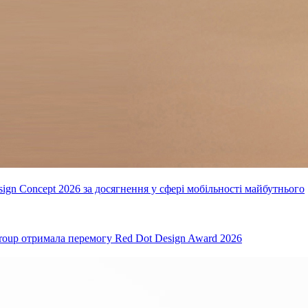
ign Concept 2026 за досягнення у сфері мобільності майбутнього
oup отримала перемогу Red Dot Design Award 2026