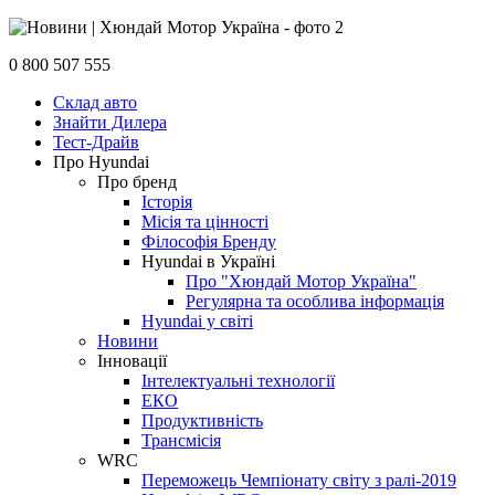
0 800 507 555
Склад авто
Знайти Дилера
Тест-Драйв
Про Hyundai
Про бренд
Історія
Місія та цінності
Філософія Бренду
Hyundai в Україні
Про "Хюндай Мотор Україна"
Регулярна та особлива інформація
Hyundai у світі
Новини
Інновації
Інтелектуальні технології
ЕКО
Продуктивність
Трансмісія
WRC
Переможець Чемпіонату світу з ралі-2019