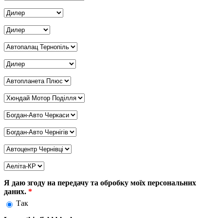
Дилер Рівне
*
Дилер Суми
*
Дилер Тернопіль
*
Дилер Харків
*
Дилер Херсон
*
Дилер Хмельницький
*
Дилер Черкаси
*
Дилер Чернігів
*
Дилер Чернівці
*
Дилер Кривий Ріг
*
Я даю згоду на передачу та обробку моїх персональних
даних.
*
Так