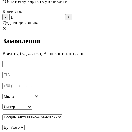
*Остаточну вартість уточнюйте
Кількість:
-
+
Додати до кошика
✕
Замовлення
Введіть, будь-ласка, Ваші контактні дані:
Информація про аксесуар
ПІБ
*
Телефон
*
Місто
*
Дилер Київ
*
Дилер Івано-Франківськ
*
Дилер Вінниця
*