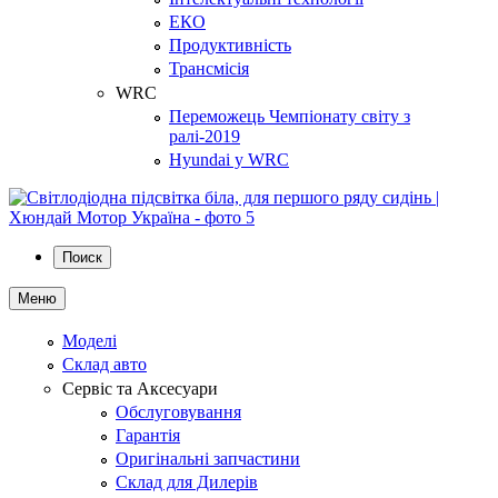
ЕКО
Продуктивність
Трансмісія
WRC
Переможець Чемпіонату світу з
ралі-2019
Hyundai у WRC
Поиск
Меню
Моделі
Склад авто
Сервіс та Аксесуари
Обслуговування
Гарантія
Оригінальні запчастини
Склад для Дилерів