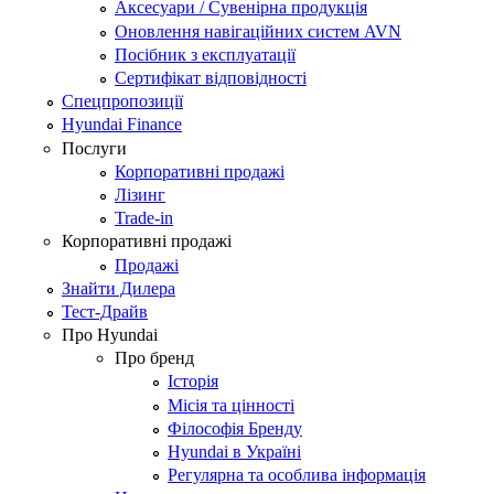
Аксесуари / Сувенірна продукція
Оновлення навігаційних систем AVN
Посібник з експлуатації
Сертифікат відповідності
Спецпропозиції
Hyundai Finance
Послуги
Корпоративні продажі
Лізинг
Trade-in
Корпоративні продажі
Продажі
Знайти Дилера
Тест-Драйв
Про Hyundai
Про бренд
Історія
Місія та цінності
Філософія Бренду
Hyundai в Україні
Регулярна та особлива інформація