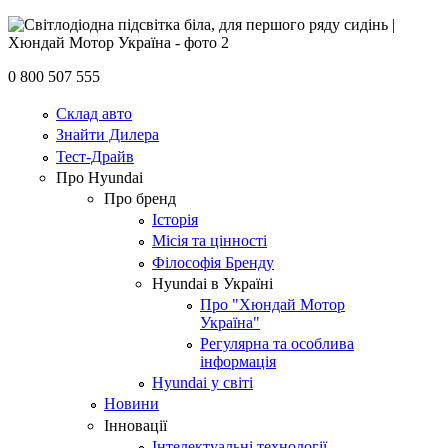
0 800 507 555
Склад авто
Знайти Дилера
Тест-Драйв
Про Hyundai
Про бренд
Історія
Місія та цінності
Філософія Бренду
Hyundai в Україні
Про "Хюндай Мотор
Україна"
Регулярна та особлива
інформація
Hyundai у світі
Новини
Інновації
Інтелектуальні технології