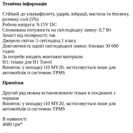
Технічна інформація
Стійкий до ультрафіолету, ударів, вібрації, мастила та бензину,
розчину солі (5%)
Робоча напруга: 9-15V DC
Споживана потужність на світлодіодну лампу: 0,7 Вт
Захист від полярності: так
Джерело світла: 1 світлодіод 1 класу
Довговічність однієї світлодіодної лампи: близько 30 000
годин
За потреби входять монтажні матеріали
H1: тільки для H1 Travel
Виняток: у випадку i10 MY20, застосовується лише для
автомобілів із системою TPMS
Примітки
Другий ряд можна встановлювати тільки в поєднанні з
першим
Виняток: у випадку i10 MY20, застосовується лише для
автомобілів із системою TPMS
В наявності
4680 грн*