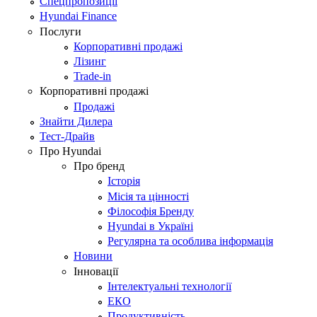
Спецпропозиції
Hyundai Finance
Послуги
Корпоративні продажі
Лізинг
Trade-in
Корпоративні продажі
Продажі
Знайти Дилера
Тест-Драйв
Про Hyundai
Про бренд
Історія
Місія та цінності
Філософія Бренду
Hyundai в Україні
Регулярна та особлива інформація
Новини
Інновації
Інтелектуальні технології
ЕКО
Продуктивність