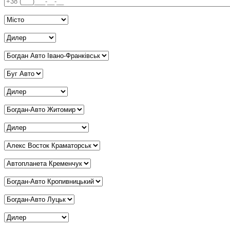
Телефон
*
Місто
*
Дилер Київ
*
Дилер Івано-Франківськ
*
Дилер Вінниця
*
Дилер Дніпро
*
Дилер Житомир
*
Дилер Запоріжжя
*
Дилер Краматорськ
*
Дилер Кременчук
*
Дилер Кропивницький
*
Дилер Луцьк
*
Дилер Львів
*