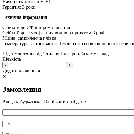
Наявність логотипу: Ні
Гарантія: 3 роки
Технічна інформація
Стійкий до УФ-випромінювання
Стійкий до атмосферних впливів протягом 3 років
Міцна, самоклеюча плівка
Температура застосування: Температура навколишнього серед
Під замовлення від 1 тижня
На европейскому складі
Кількість:
-
+
Додати до кошика
✕
Замовлення
Введіть, будь-ласка, Ваші контактні дані:
Информація про аксесуар
ПІБ
*