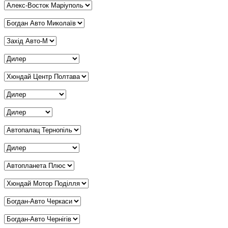
Дилер Маріуполь
*
Дилер Миколаїв
*
Дилер Мукачево
*
Дилер Одеса
*
Дилер Полтава
*
Дилер Рівне
*
Дилер Суми
*
Дилер Тернопіль
*
Дилер Харків
*
Дилер Херсон
*
Дилер Хмельницький
*
Дилер Черкаси
*
Дилер Чернігів
*