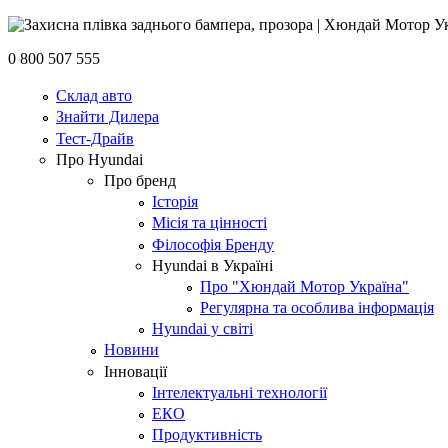
0 800 507 555
Склад авто
Знайти Дилера
Тест-Драйв
Про Hyundai
Про бренд
Історія
Місія та цінності
Філософія Бренду
Hyundai в Україні
Про "Хюндай Мотор Україна"
Регулярна та особлива інформація
Hyundai у світі
Новини
Інновації
Інтелектуальні технології
ЕКО
Продуктивність