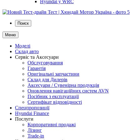
Hyundai у WRC
Поиск
Меню
Моделі
Склад авто
Сервіс та Аксесуари
Обслуговування
Гарантія
Оригінальні запчастини
Склад для Дилерів
Аксесуари / Сувенірна продукція
Оновлення навігаційних систем AVN
Посібник з експлуатації
Сертифікат відповідності
Спецпропозиції
Hyundai Finance
Послуги
Корпоративні продажі
Лізинг
Trade-in