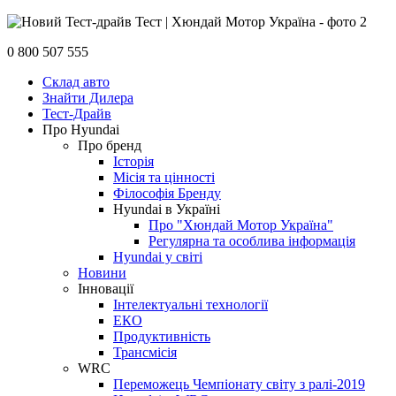
0 800 507 555
Склад авто
Знайти Дилера
Тест-Драйв
Про Hyundai
Про бренд
Історія
Місія та цінності
Філософія Бренду
Hyundai в Україні
Про "Хюндай Мотор Україна"
Регулярна та особлива інформація
Hyundai у світі
Новини
Інновації
Інтелектуальні технології
ЕКО
Продуктивність
Трансмісія
WRC
Переможець Чемпіонату світу з ралі-2019