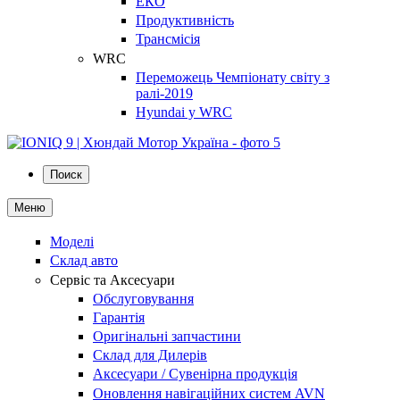
ЕКО
Продуктивність
Трансмісія
WRC
Переможець Чемпіонату світу з
ралі-2019
Hyundai у WRC
Поиск
Меню
Моделі
Склад авто
Сервіс та Аксесуари
Обслуговування
Гарантія
Оригінальні запчастини
Склад для Дилерів
Аксесуари / Сувенірна продукція
Оновлення навігаційних систем AVN