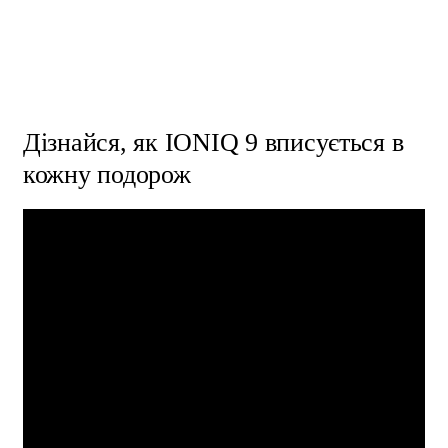
Дізнайся, як IONIQ 9 вписується в
Створений для подорожей разом
кожну подорож