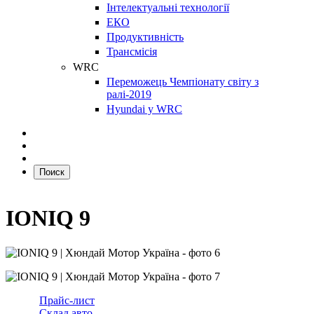
Інтелектуальні технології
ЕКО
Продуктивність
Трансмісія
WRC
Переможець Чемпіонату світу з
ралі-2019
Hyundai у WRC
Поиск
IONIQ 9
Прайс-лист
Склад авто