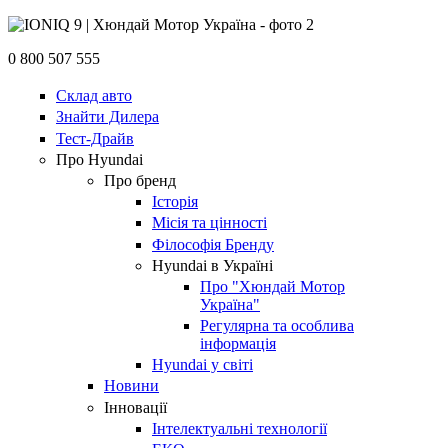
0 800 507 555
Склад авто
Знайти Дилера
Тест-Драйв
Про Hyundai
Про бренд
Історія
Місія та цінності
Філософія Бренду
Hyundai в Україні
Про "Хюндай Мотор
Україна"
Регулярна та особлива
інформація
Hyundai у світі
Новини
Інновації
Інтелектуальні технології