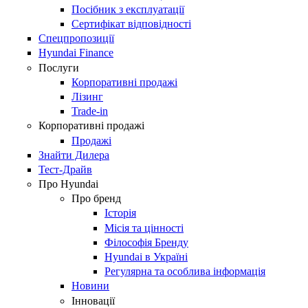
Посібник з експлуатації
Сертифікат відповідності
Спецпропозиції
Hyundai Finance
Послуги
Корпоративні продажі
Лізинг
Trade-in
Корпоративні продажі
Продажі
Знайти Дилера
Тест-Драйв
Про Hyundai
Про бренд
Історія
Місія та цінності
Філософія Бренду
Hyundai в Україні
Регулярна та особлива інформація
Новини
Інновації