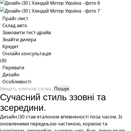
Прайс-лист
Склад авто
Замовити тест-драйв
Знайти дилера
Кредит
Онлайн консультація
i30
Переваги
Дизайн
Особливості
Сучасний стиль ззовні та
зсередини.
Дизайн i30 став еталоном впевненості поза часом. Із
оновленими передньою частиною, кормою та
інтер’єром, автомобіль задовільнить будь-якого водія