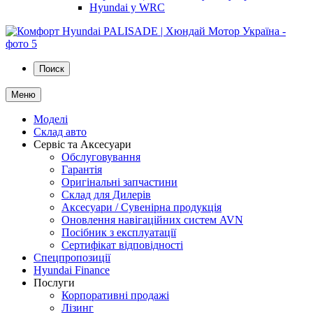
Hyundai у WRC
Поиск
Меню
Моделі
Склад авто
Сервіс та Аксесуари
Обслуговування
Гарантія
Оригінальні запчастини
Склад для Дилерів
Аксесуари / Сувенірна продукція
Оновлення навігаційних систем AVN
Посібник з експлуатації
Сертифікат відповідності
Спецпропозиції
Hyundai Finance
Послуги
Корпоративні продажі
Лізинг