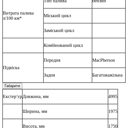
Тип палива
бензин
Витрата палива
Міський цикл
л/100 км*
Заміський цикл
Комбінований цикл
Передня
MacPherson
Підвіска
Задня
Багатоважільна
Габарити
Екстер’єр
Довжина, мм
4995
Ширина, мм
1975
Висота, мм
1750