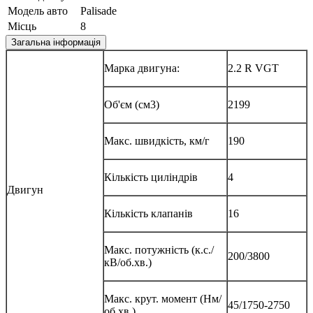
Модель авто
Palisade
Місць
8
Загальна інформація
Марка двигуна:
2.2 R VGT
Об'єм (см3)
2199
Макс. швидкість, км/г
190
Кількість циліндрів
4
Двигун
Кількість клапанів
16
Макс. потужність (к.с./
200/3800
кВ/об.хв.)
Макс. крут. момент (Нм/
45/1750-2750
об.хв.)