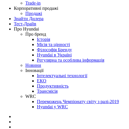
Trade-in
Корпоративні продажі
Продажі
Знайти Дилера
Тест-Драйв
Про Hyundai
Про бренд
Історія
Місія та цінності
Філософія Бренду
Hyundai в Україні
Регулярна та особлива інформація
Новини
Інновації
Інтелектуальні технології
ЕКО
Продуктивність
Трансмісія
WRC
Переможець Чемпіонату світу з ралі-2019
Hyundai у WRC