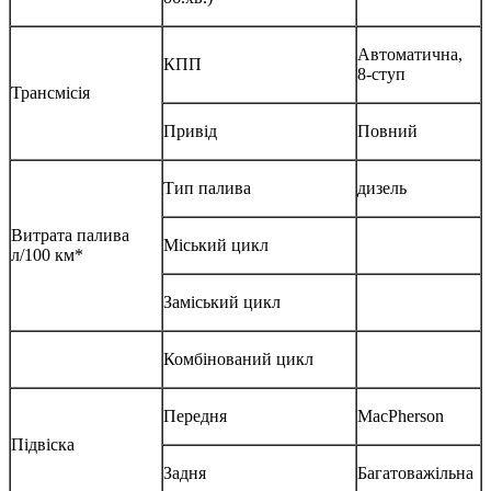
Автоматична,
КПП
8-ступ
Трансмісія
Привід
Повний
Тип палива
дизель
Витрата палива
Міський цикл
л/100 км*
Заміський цикл
Комбінований цикл
Передня
MacPherson
Підвіска
Задня
Багатоважільна