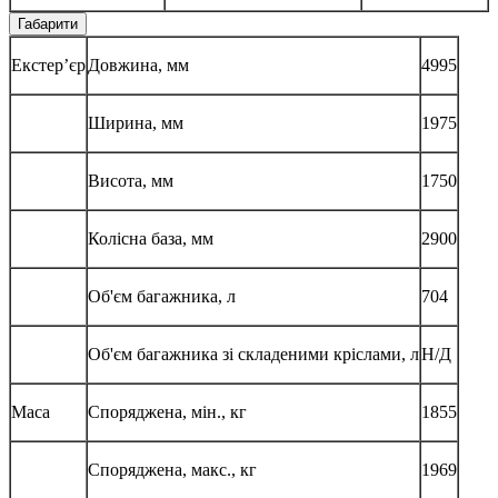
Габарити
Екстер’єр
Довжина, мм
4995
Ширина, мм
1975
Висота, мм
1750
Колісна база, мм
2900
Об'єм багажника, л
704
Об'єм багажника зі складеними кріслами, л
Н/Д
Маса
Споряджена, мін., кг
1855
Споряджена, макс., кг
1969