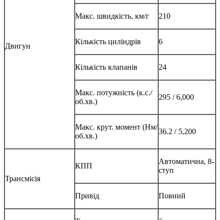
Макс. швидкість, км/г
210
Кількість циліндрів
6
Двигун
Кількість клапанів
24
Макс. потужність (к.с./
295 / 6,000
об.хв.)
Макс. крут. момент (Нм/
36.2 / 5,200
об.хв.)
Автоматична, 8-
КПП
ступ
Трансмісія
Привід
Повний