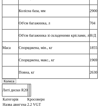
Колісна база, мм
2900
Об'єм багажника, л
704
Об'єм багажника зі складеними кріслами, л
Н/Д
Маса
Споряджена, мін., кг
1855
Споряджена, макс., кг
1969
Повна, кг
2630
Колеса
Литі диски R20
Категорія
Кросовери
Назва двигуна
2.2 VGT